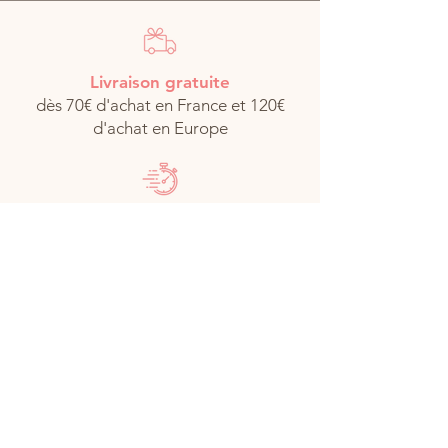
Livraison gratuite
dès 70€ d'achat en France et 120€
d'achat en Europe
Livraison rapide
Livré chez vous en 48/72h en France
métropolitaine
Livraison en Europe
Livraison offerte à partir de 120€
d'achat