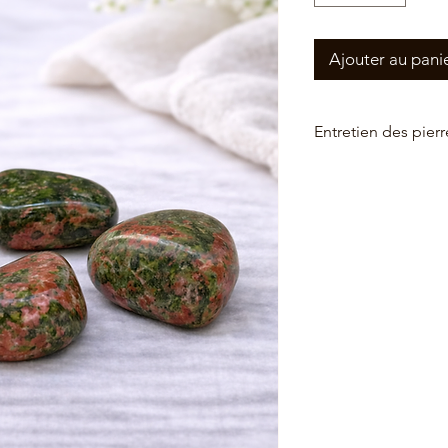
Ajouter au pani
Entretien des pierr
Entretien des pierres
nettoyez vos pierres 
passez les dans la 
les sur une fleur de vi
Ensuite, pensez à les
soleil, sous la plein
Quartz.