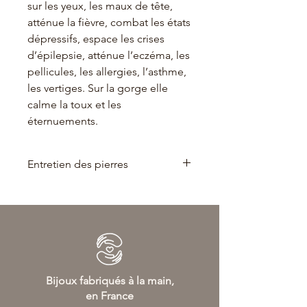
sur les yeux, les maux de tête,
atténue la fièvre, combat les états
dépressifs, espace les crises
d’épilepsie, atténue l’eczéma, les
pellicules, les allergies, l’asthme,
les vertiges. Sur la gorge elle
calme la toux et les
éternuements.
Entretien des pierres
Entretien des pierres
: 1 fois par
semaine environ, nettoyez vos pierres
à l'eau courante sans savon, ou
passez les dans la fumée de sauge ou
encore déposez les sur une fleur de
vie pour les purifier.
Ensuite, pensez à les recharger en les
Bijoux fabriqués à la main,
plaçant au soleil, sous la pleine
en France
lune ou encore sur une druse de