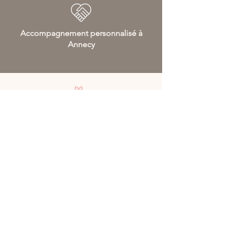
Accompagnement personnalisé à
Annecy
Livraison gratuite
dès 70€ d'achat en France et 120€
d'achat en Europe
Livraison rapide
Livré chez vous en 48/72h en France
métropolitaine